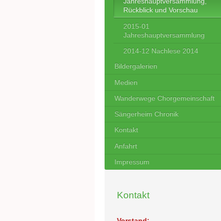
Jahreshauptversammlung,
Rückblick und Vorschau
2015-01
Jahreshauptversammlung
2014-12 Nachlese 2014
Bildergalerien
Medien
Wanderwege Chorgemeinschaft
Sängerheim Chronik
Kontakt
Anfahrt
Impressum
Kontakt
Vorstand: