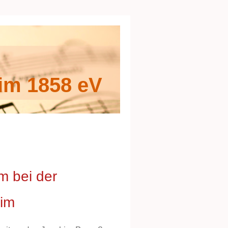
im 1858 eV
 bei der
eim