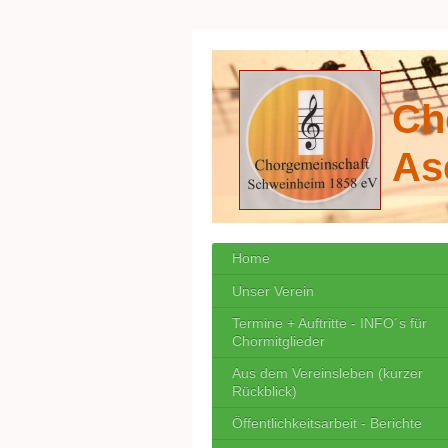
Ch
As
Home
Unser Verein
Termine + Auftritte - INFO´s für
Chormitglieder
Aus dem Vereinsleben (kurzer
Rückblick)
Öffentlichkeitsarbeit - Berichte