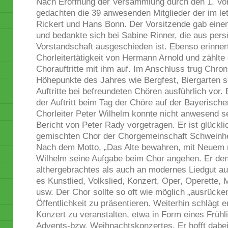
Nach Eröffnung der Versammlung durch den 1. Vo
gedachten die 39 anwesenden Mitglieder der im le
Rickert und Hans Bonn. Der Vorsitzende gab eine
und bedankte sich bei Sabine Rinner, die aus per
Vorstandschaft ausgeschieden ist. Ebenso erinnert
Chorleitertätigkeit von Hermann Arnold und zählte
Chorauftritte mit ihm auf. Im Anschluss trug Chron
Höhepunkte des Jahres wie Bergfest, Biergarten s
Auftritte bei befreundeten Chören ausführlich vor.
der Auftritt beim Tag der Chöre auf der Bayerisch
Chorleiter Peter Wilhelm konnte nicht anwesend s
Bericht von Peter Rady vorgetragen. Er ist glückl
gemischten Chor der Chorgemeinschaft Schweinhei
Nach dem Motto, „Das Alte bewahren, mit Neuem ni
Wilhelm seine Aufgabe beim Chor angehen. Er den
althergebrachtes als auch an modernes Liedgut a
es Kunstlied, Volkslied, Konzert, Oper, Operette,
usw. Der Chor sollte so oft wie möglich „ausrücke
Öffentlichkeit zu präsentieren. Weiterhin schlägt er
Konzert zu veranstalten, etwa in Form eines Frühl
Advents-bzw. Weihnachtskonzertes. Er hofft dabei