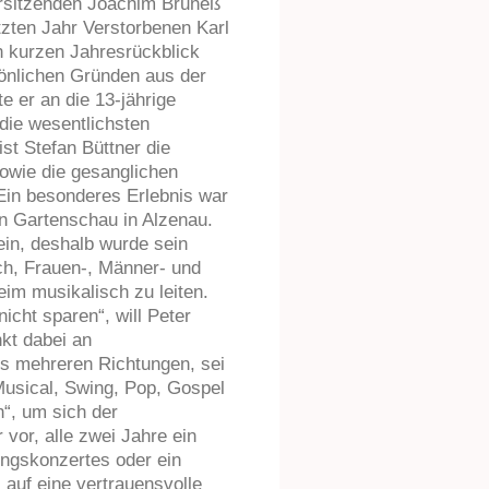
rsitzenden Joachim Bruneß
tzten Jahr Verstorbenen Karl
n kurzen Jahresrückblick
sönlichen Gründen aus der
e er an die 13-jährige
 die wesentlichsten
ist Stefan Büttner die
owie die gesanglichen
 Ein besonderes Erlebnis war
en Gartenschau in Alzenau.
ein, deshalb wurde sein
ich, Frauen-, Männer- und
m musikalisch zu leiten.
cht sparen“, will Peter
kt dabei an
us mehreren Richtungen, sei
 Musical, Swing, Pop, Gospel
n“, um sich der
 vor, alle zwei Jahre ein
ingskonzertes oder ein
 auf eine vertrauensvolle