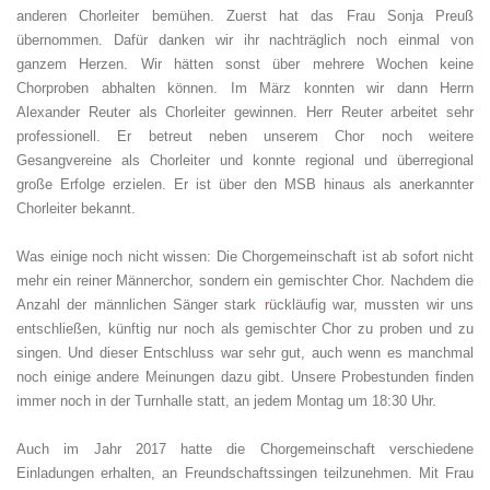
anderen Chorleiter bemühen. Zuerst hat das Frau Sonja Preuß
übernommen. Dafür danken wir ihr nachträglich noch einmal von
ganzem Herzen. Wir hätten sonst über mehrere Wochen keine
Chorproben abhalten können. Im März konnten wir dann Herrn
Alexander Reuter als Chorleiter gewinnen. Herr Reuter arbeitet sehr
professionell. Er betreut neben unserem Chor noch weitere
Gesang
vereine als Chorleiter und konnte regional und überregional
große Erfolge erzielen. Er ist über den MSB hinaus als anerkannter
Chorleiter bekannt.
Was einige noch nicht wissen: Die Chorgemeinschaft ist ab sofort nicht
mehr ein reiner Männerchor, sondern ein gemischter Chor. Nachdem die
Anzahl der männlichen Sänger stark
r
ückläufig war, mussten wir uns
entschließen, künftig nur noch als gemischter Chor zu proben und zu
singen. Und dieser Entschluss war sehr gut, auch wenn es manchmal
noch einige andere Meinungen dazu gibt. Unsere Probestunden finden
immer noch in der Turnhalle statt, an jedem Montag um 18:30 Uhr.
Auch im Jahr 2017 hatte die Chorgemeinschaft verschiedene
Einladungen erhalten, an Freundschaftssingen teilzunehmen. Mit Frau