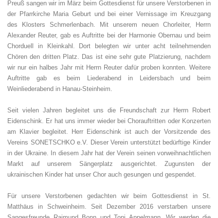
Preuß sangen wir im März beim Gottesdienst für unsere Verstorbenen in
der Pfarrkirche Maria Geburt und bei einer Vernissage im Kreuzgang
des Klosters Schmerlenbach. Mit unserem neuen Chorleiter, Herrn
Alexander Reuter, gab es Auftritte bei der Harmonie Obernau und beim
Chorduell in Kleinkahl. Dort belegten wir unter acht teilnehmenden
Chören den dritten Platz. Das ist eine sehr gute Platzierung, nachdem
wir nur ein halbes Jahr mit Herrn Reuter dafür proben konnten. Weitere
Auftritte gab es beim Liederabend in Leidersbach und beim
Weinliederabend in Hanau-Steinheim.
Seit vielen Jahren begleitet uns die Freundschaft zur Herrn Robert
Eidenschink. Er hat uns immer wieder bei Chorauftritten oder Konzerten
am Klavier begleitet. Herr Eidenschink ist auch der Vorsitzende des
Vereins SONETSCHKO e.V. Dieser Verein unterstützt bedürftige Kinder
in der Ukraine. In diesem Jahr hat der Verein seinen vorweihnachtlichen
Markt auf unserem Sängerplatz ausgerichtet. Zugunsten der
ukrainischen Kinder hat unser Chor auch gesungen und gespendet.
Für unsere Verstorbenen gedachten wir beim Gottesdienst in St.
Matthäus in Schweinheim. Seit Dezember 2016 verstarben unsere
Sangesfreunde Raimund Bonn und Toni Appelmann. Wir werden die