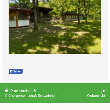
Teilen
Druckversion
|
Sitemap
Login
© Chorgemeinschaft Schweinheim
Webansicht