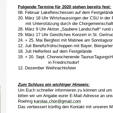
Folgende Termine für 2020 stehen bereits fest:
08. Februar Lakefleischessen auf dem Festgeländ
20. März 18 Uhr Wirtshaussingen der CSU in der 
mit Unterstützung durch die Chorgemeinschaf
28. März 9 Uhr Aktion „Saubere Landschaft“ rund
29. März 17 Uhr Geistliches Konzert in St. Gertru
24. + 25. Mai Bergfest mit Matinee am Sonntagvor
12. Juli Benefizfrühschoppen mit Bayer. Biergarte
18. Juli Helferfest auf dem Festgelände
19. + 20. Sept. Chorwochenende TaunusTagungsH
e
in Friedrichsdorf
12. Dezember Weihnachtsfeier
Zum Schluss ein wichtiger Hinweis:
Um Euch schneller informieren zu können und um 
bitten wir um Angabe eurer E-Mail-Adresse an unse
Roehrig
karolas.chor@gma
il.com
Das verbessert künftig den Kontakt mit unseren Mi