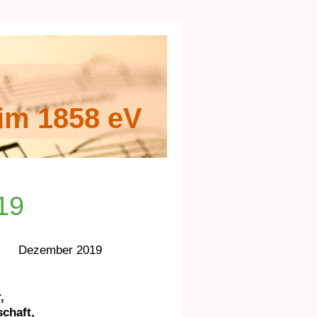
im 1858 eV
19
 2019
,
chaft,