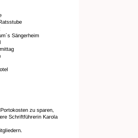
e
Ratsstube
t
 um´s Sängerheim
d
mittag
n
otel
Portokosten zu sparen,
re Schriftführerin Karola
tgliedern.