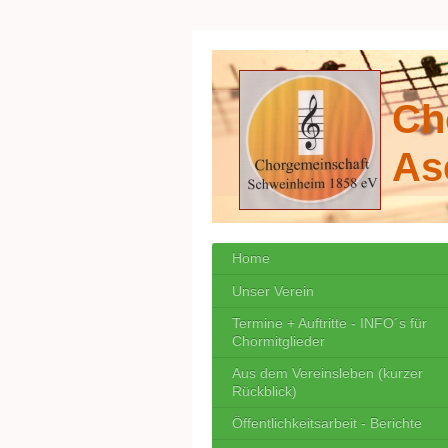
Ch
As
Home
Unser Verein
Termine + Auftritte - INFO´s für
Chormitglieder
Aus dem Vereinsleben (kurzer
Rückblick)
Öffentlichkeitsarbeit - Berichte