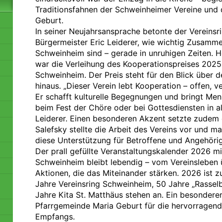
Traditionsfahnen der Schweinheimer Vereine und
Geburt.
In seiner Neujahrsansprache betonte der Vereinsr
Bürgermeister Eric Leiderer, wie wichtig Zusamme
Schweinheim sind – gerade in unruhigen Zeiten.
war die Verleihung des Kooperationspreises 202
Schweinheim. Der Preis steht für den Blick über d
hinaus. „Dieser Verein lebt Kooperation – offen, v
Er schafft kulturelle Begegnungen und bringt M
beim Fest der Chöre oder bei Gottesdiensten in all
Leiderer. Einen besonderen Akzent setzte zudem d
Salefsky stellte die Arbeit des Vereins vor und ma
diese Unterstützung für Betroffene und Angehörig
Der prall gefüllte Veranstaltungskalender 2026 mi
Schweinheim bleibt lebendig – vom Vereinsleben ü
Aktionen, die das Miteinander stärken. 2026 ist 
Jahre Vereinsring Schweinheim, 50 Jahre „Rassel
Jahre Kita St. Matthäus stehen an. Ein besonderer
Pfarrgemeinde Maria Geburt für die hervorragend
Empfangs.