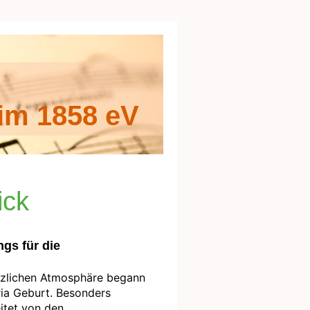
im 1858 eV
ick
gs für die
erzlichen Atmosphäre begann
ia Geburt. Besonders
eitet von den