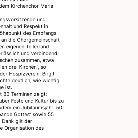
 dem Kirchenchor Maria
ingsvorsitzende und
nhalt und Respekt in
 Höhepunkt des Empfangs
5 an die Chorgemeinschaft
en eigenen Tellerrand
erlässlich und verbindend.
enschen zusammen, etwa
en drei Kirchen“, so
er Hospizverein: Birgit
chte deutlich, wie wichtig
e ist.
t 83 Terminen zeigt:
ber Feste und Kultur bis zu
zudem ein Jubiläumsjahr: 50
bande Gottes“ sowie 55
 Dank gilt der
e Organisation des