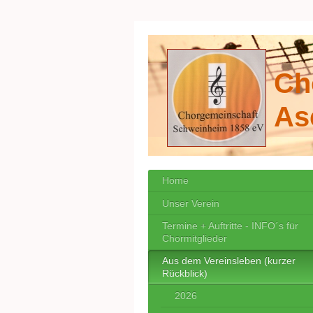
Ch
As
Home
Unser Verein
Termine + Auftritte - INFO´s für
Chormitglieder
Aus dem Vereinsleben (kurzer
Rückblick)
2026