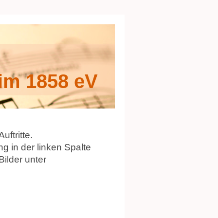
im 1858 eV
en und Auftritte.
ng in der linken Spalte
Bilder unter