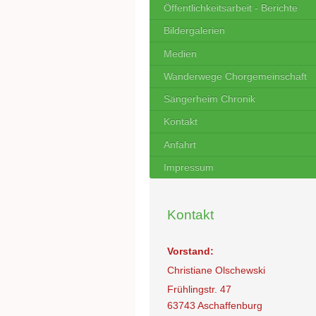
Öffentlichkeitsarbeit - Berichte
Bildergalerien
Medien
Wanderwege Chorgemeinschaft
Sängerheim Chronik
Kontakt
Anfahrt
Impressum
Kontakt
Vorstand:
Christiane Olschewski
Frühlingstr. 47
63743 Aschaffenburg