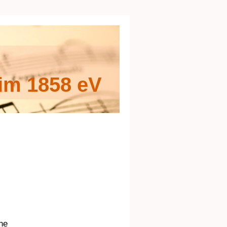
im 1858 eV
ne