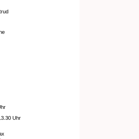
trud
ne
d
Uhr
13.30 Uhr
ax