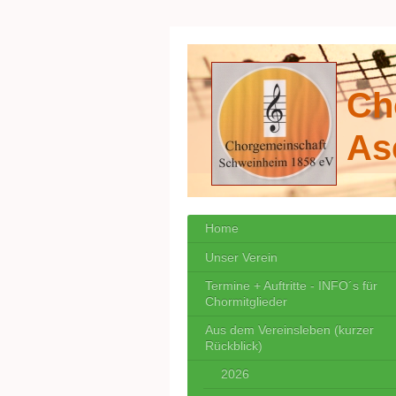
Ch
As
Home
Unser Verein
Termine + Auftritte - INFO´s für
Chormitglieder
Aus dem Vereinsleben (kurzer
Rückblick)
2026