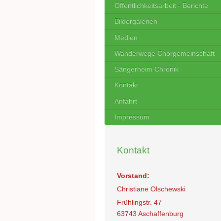
Öffentlichkeitsarbeit - Berichte
Bildergalerien
Medien
Wanderwege Chorgemeinschaft
Sängerheim Chronik
Kontakt
Anfahrt
Impressum
Kontakt
Vorstand:
Christiane Olschewski
Frühlingstr. 47
63743 Aschaffenburg